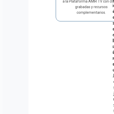
a la Plataforma AMIR TV con cl
i
grabadas y recursos
complementarios.
l
.