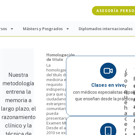
ASESORÍA PERS
rsos
Másters y Posgrados
Diplomados internacionales
Homologación
de título
La
¿
homologación
P
Nuestra
del título de
o
medicina es un
metodología
requisito
r
Clases en vivo
indispensable
q
entrena la
con médicos especialistas espa
para que un
u
ciudadano
que enseñan desde la práctica 
memoria a
é
extranjero y no
h
largo plazo, el
comunitario
a
pueda
razonamiento
c
presentarse al
e
Examen MIR.
clínico y la
Desde el año
r
2010 se exige
técnica de
t