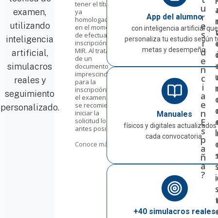
tener el título
u
examen,
ya
r
App del alumno
homologado
e
utilizando
en el momento
con inteligencia artificial que
s
de efectuar la
inteligencia
personaliza tu estudio según 
i
inscripción al
metas y desempeño.
d
MIR. Al tratarse
artificial,
de un
e
simulacros
documento
n
imprescindible
c
reales y
para la
i
inscripción en
seguimiento
a
el examen MIR,
e
se recomienda
personalizado.
n
iniciar la
Manuales
E
solicitud lo
físicos y digitales actualizados
antes posible.
s
l
cada convocatoria.
p
Conoce más
a
ñ
a
?
i
+40 simulacros reales