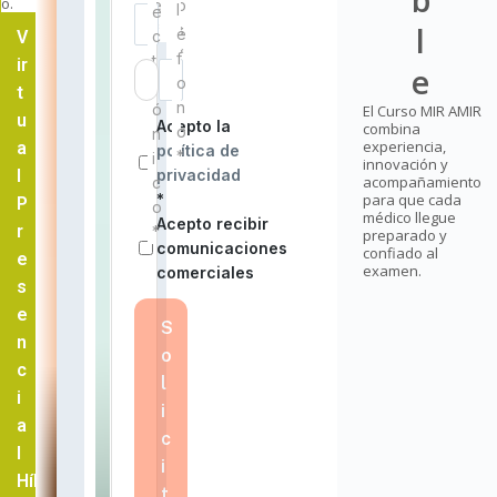
io.
e
o
l
e
l
*
s
é
c
V
*
f
t
ir
e
o
r
t
n
ó
El Curso MIR AMIR
u
Acepto la
combina
o
n
experiencia,
a
política de
*
i
innovación y
privacidad
l
acompañamiento
c
*
para que cada
P
o
médico llegue
Acepto recibir
r
*
preparado y
comunicaciones
confiado al
e
examen.
comerciales
s
e
S
n
o
c
l
i
i
a
c
l
i
Híb
t