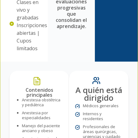
evaluaciones
Clases en
progresivas
vivo y
que
grabadas
consolidan el
Inscripciones
aprendizaje.
abiertas |
Cupos
limitados
A quién está
Contenidos
principales
dirigido
Anestesia obstétrica
y pediátrica
Médicos generales
Anestesia por
Internos y
especialidades
residentes
Manejo del paciente
Profesionales de
anciano y obeso
áreas quirúrgicas,
urgencias y cuidado