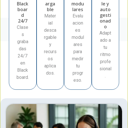
Black
arga
modu
le y
boar
ble
lares
auto
d
gesti
Mater
Evalu
24/7
onad
ial
acion
o
Clase
desca
es
Adapt
s
rgable
modul
ado a
graba
y
ares
tu
das
recurs
para
ritmo
24/7
os
medir
profe
en
aplica
tu
sional
Black
dos.
progr
.
board.
eso.