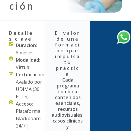
ción
Detalle
El valor
s clave
de una
formaci
Duración:
ón que
8 meses
impulsa
Modalidad:
tu
Virtual
práctic
a
Certificación:
Cada
Avalado por
programa
UDIMA (30
combina
ECTS)
contenidos
esenciales,
Acceso:
recursos
Plataforma
audiovisuales,
Blackboard
casos clínicos
24/7 |
y