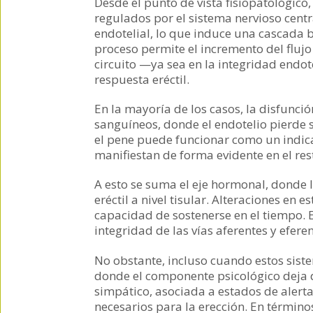
Desde el punto de vista fisiopatológico,
regulados por el sistema nervioso centra
endotelial, lo que induce una cascada 
proceso permite el incremento del flujo
circuito —ya sea en la integridad endot
respuesta eréctil.
En la mayoría de los casos, la disfunci
sanguíneos, donde el endotelio pierde 
el pene puede funcionar como un indica
manifiestan de forma evidente en el re
A esto se suma el eje hormonal, donde l
eréctil a nivel tisular. Alteraciones en
capacidad de sostenerse en el tiempo. 
integridad de las vías aferentes y efere
No obstante, incluso cuando estos sis
donde el componente psicológico deja de
simpático, asociada a estados de aler
necesarios para la erección. En términ