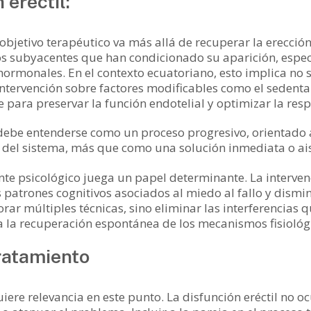
 eréctil:
l objetivo terapéutico va más allá de recuperar la erecci
cesos subyacentes que han condicionado su aparición, esp
hormonales. En el contexto ecuatoriano, esto implica no 
ntervención sobre factores modificables como el sedentar
para preservar la función endotelial y optimizar la respu
 debe entenderse como un proceso progresivo, orientado 
del sistema, más que como una solución inmediata o ai
 psicológico juega un papel determinante. La intervenci
 patrones cognitivos asociados al miedo al fallo y dismi
porar múltiples técnicas, sino eliminar las interferencias
ta la recuperación espontánea de los mecanismos fisiológi
tratamiento
re relevancia en este punto. La disfunción eréctil no ocu