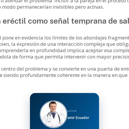
o atenuar el problema. Incluir a la pareja en el proceso 
 modo permanecerían invisibles pero activas.
n eréctil como señal temprana de s
til pone en evidencia los límites de los abordajes fragm
 bien, la expresión de una interacción compleja que obliga
omprenderla en profundidad implica aceptar esa complej
ándola de forma que permita intervenir con mayor precisi
el centro del problema y se convierte en una puerta de e
e siendo profundamente coherente en la manera en que e
AUTOR
amir Ecuador