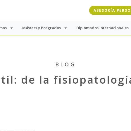
ASESORÍA PERS
rsos
Másters y Posgrados
Diplomados internacionales
BLOG
til: de la fisiopatolog