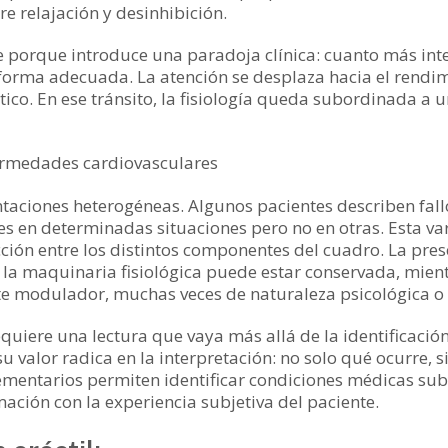
re relajación y desinhibición.
 porque introduce una paradoja clínica: cuanto más inten
orma adecuada. La atención se desplaza hacia el rendimi
tico. En ese tránsito, la fisiología queda subordinada a 
fermedades cardiovasculares
entaciones heterogéneas. Algunos pacientes describen fall
s en determinadas situaciones pero no en otras. Esta var
cción entre los distintos componentes del cuadro. La pre
a maquinaria fisiológica puede estar conservada, mientr
e modulador, muchas veces de naturaleza psicológica o 
equiere una lectura que vaya más allá de la identificación
o su valor radica en la interpretación: no solo qué ocurre,
lementarios permiten identificar condiciones médicas su
ación con la experiencia subjetiva del paciente.