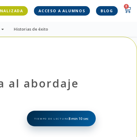
0
ONALIZADA
ACCESO A ALUMNOS
BLOG
Historias de éxito
ía al abordaje
8 min 10 sec
TIEMPO DE LECTURA