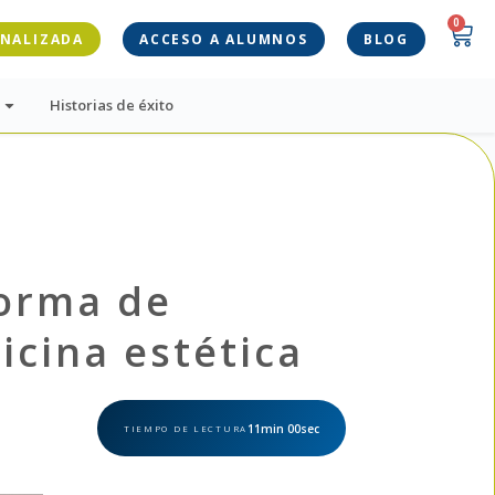
0
ONALIZADA
ACCESO A ALUMNOS
BLOG
Historias de éxito
forma de
icina estética
11min 00sec
TIEMPO DE LECTURA