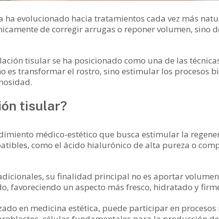
ca ha evolucionado hacia tratamientos cada vez más natur
nicamente de corregir arrugas o reponer volumen, sino de
lación tisular se ha posicionado como una de las técnica
o es transformar el rostro, sino estimular los procesos b
inosidad.
ón tisular?
dimiento médico-estético que busca estimular la regenera
ibles, como el ácido hialurónico de alta pureza o compl
adicionales, su finalidad principal no es aportar volumen
ido, favoreciendo un aspecto más fresco, hidratado y firm
zado en medicina estética, puede participar en procesos 
fibroblastos, células fundamentales para la producción de