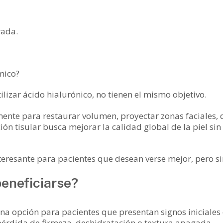
rada.
mico?
zar ácido hialurónico, no tienen el mismo objetivo.
mente para restaurar volumen, proyectar zonas faciales, d
ón tisular busca mejorar la calidad global de la piel si
nteresante para pacientes que desean verse mejor, pero s
eneficiarse?
una opción para pacientes que presentan signos iniciale
pérdida de firmeza, deshidratación o textura apagada.