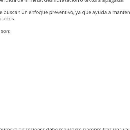
 buscan un enfoque preventivo, ya que ayuda a mantener 
rcados.
 son:
el número de sesiones debe realizarse siempre tras una v